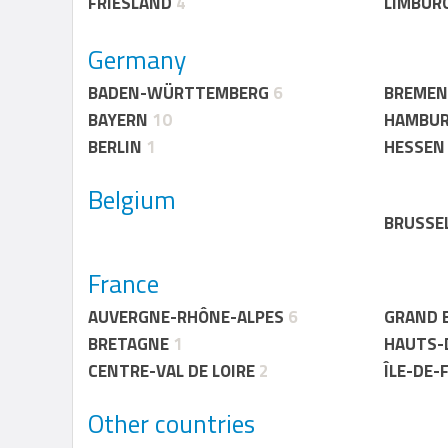
FRIESLAND
4
LIMBUR
Germany
BADEN-WÜRTTEMBERG
6
BREMEN
BAYERN
10
HAMBU
BERLIN
1
HESSEN
Belgium
BRUSSE
France
AUVERGNE-RHÔNE-ALPES
6
GRAND 
BRETAGNE
1
HAUTS-
CENTRE-VAL DE LOIRE
2
ÎLE-DE-
Other countries