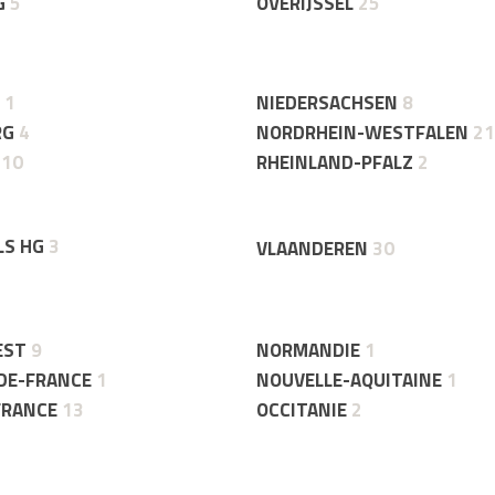
G
5
OVERIJSSEL
25
1
NIEDERSACHSEN
8
RG
4
NORDRHEIN-WESTFALEN
21
10
RHEINLAND-PFALZ
2
LS HG
3
VLAANDEREN
30
EST
9
NORMANDIE
1
DE-FRANCE
1
NOUVELLE-AQUITAINE
1
FRANCE
13
OCCITANIE
2