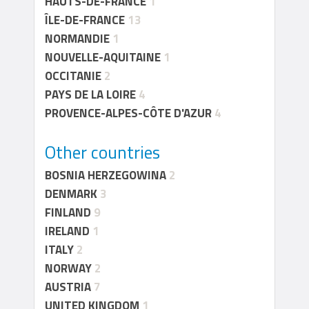
HAUTS-DE-FRANCE
1
ÎLE-DE-FRANCE
13
NORMANDIE
1
NOUVELLE-AQUITAINE
1
OCCITANIE
2
PAYS DE LA LOIRE
4
PROVENCE-ALPES-CÔTE D'AZUR
4
Other countries
BOSNIA HERZEGOWINA
2
DENMARK
3
FINLAND
9
IRELAND
1
ITALY
2
NORWAY
2
AUSTRIA
7
UNITED KINGDOM
1