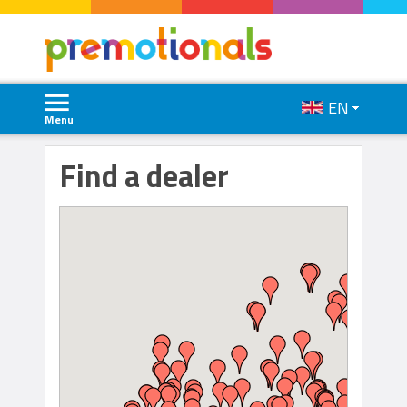
EN
Menu
Find a dealer