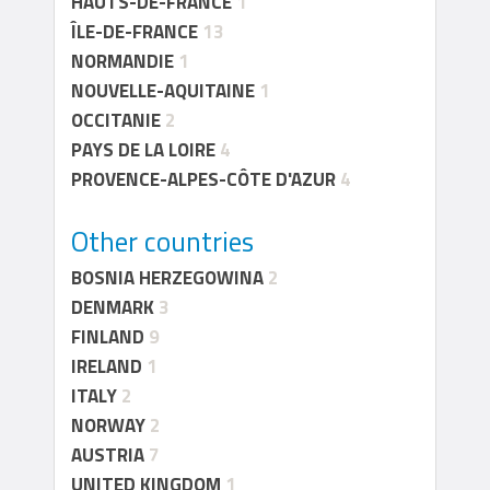
HAUTS-DE-FRANCE
1
ÎLE-DE-FRANCE
13
NORMANDIE
1
NOUVELLE-AQUITAINE
1
OCCITANIE
2
PAYS DE LA LOIRE
4
PROVENCE-ALPES-CÔTE D'AZUR
4
Other countries
BOSNIA HERZEGOWINA
2
DENMARK
3
FINLAND
9
IRELAND
1
ITALY
2
NORWAY
2
AUSTRIA
7
UNITED KINGDOM
1