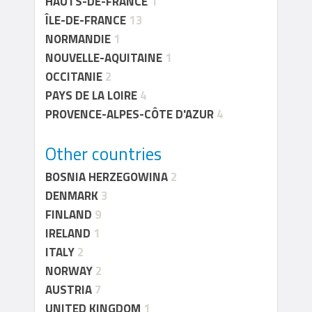
HAUTS-DE-FRANCE
1
ÎLE-DE-FRANCE
13
NORMANDIE
1
NOUVELLE-AQUITAINE
1
OCCITANIE
2
PAYS DE LA LOIRE
4
PROVENCE-ALPES-CÔTE D'AZUR
4
Other countries
BOSNIA HERZEGOWINA
2
DENMARK
3
FINLAND
9
IRELAND
1
ITALY
2
NORWAY
2
AUSTRIA
7
UNITED KINGDOM
1